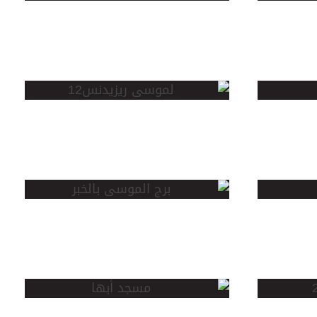
تاور
الموسى
ريزيدنس 1
برج الموسى
بالخبر
مسجد
أبها