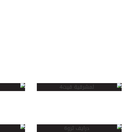
مخطط
المشرقية
مسج
قيت
طوي
درايف ثرو
بالن