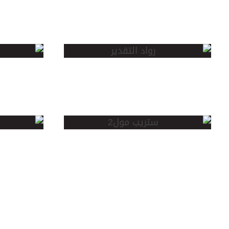
مركز رواد
عمار
التقدير
الخبر
ستريب
مخط
مول
اللؤل