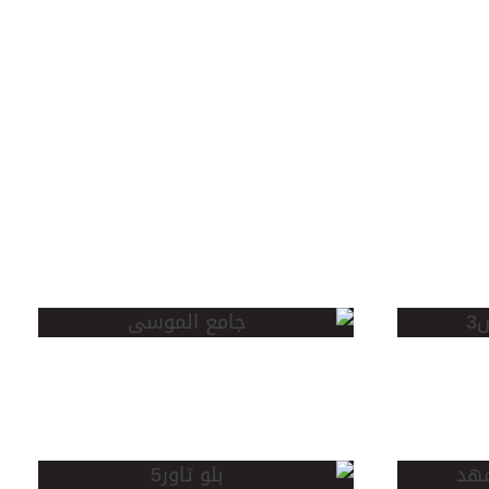
جامع
الموسى
بلو