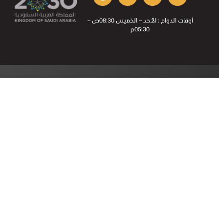
أوقات الدوام : الأحد – الخميس 08:30ص –
05:30م