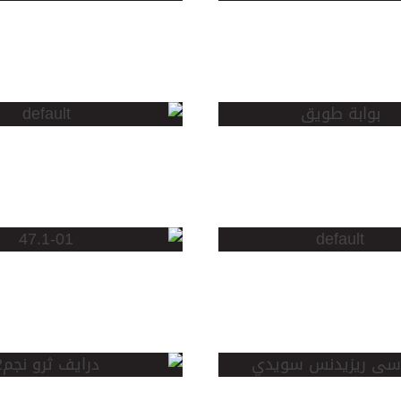
الملك فهد
 بوابة
مخطط ورود
ق
الموسى
مركز اللؤلؤة
للمستودعات
 نمار
ومراكز
سى
التوزيع
سى
دنس
درايف
يدي
ثرو