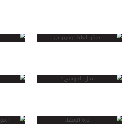
واحة الموسى
بلو
مركز العليا
مخطط
لومينوس
طوي
فلل الموسى
مخطط
ريزيدنس
المو
المو
مخطط درة
ريزي
الشفاء
السو