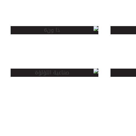
ذا .
ون
صناعية
اللؤلؤة