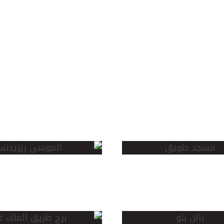
د
الموسى
ق
ريزيدنس 2
برج طريق