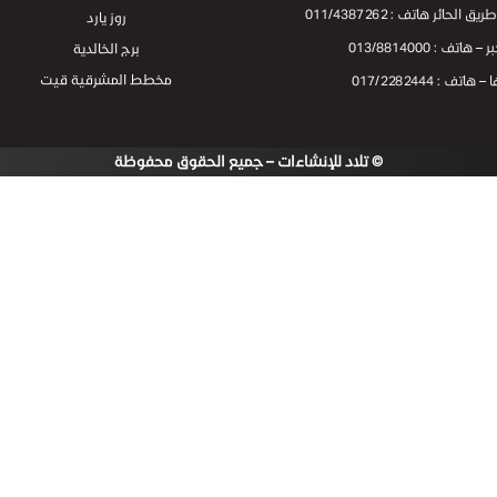
ائر هاتف : 011/4387262
روز يارد
 : 013/8814000
برج الخالدية
مخطط المشرقية قيت
 : 017/2282444
© تلاد للإنشاءات – جميع الحقوق محفوظة