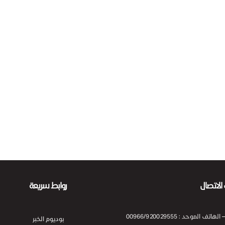
الاتصال
روابط سريعة
وحد : 00966/920029555
بوديوم الخبر