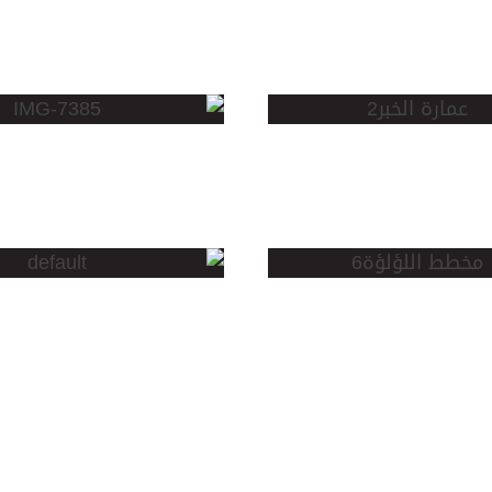
مخطط و
مستودعات
ة
الموسى
اللوجستية
ط
مخطط
ؤة
طيبة