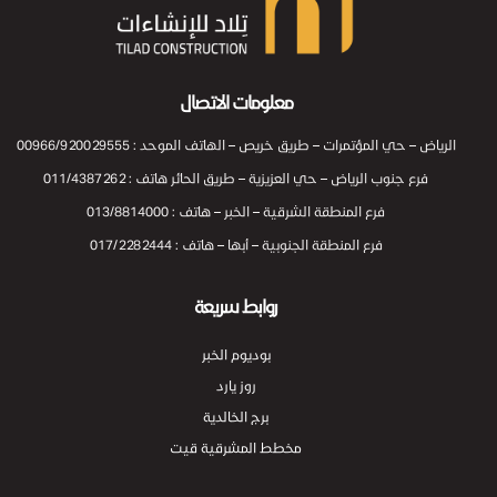
تلاد للإنشاءات
تلاد للإنشاءات
معلومات الاتصال
الرياض – حي المؤتمرات – طريق خريص – الهاتف الموحد : 00966/920029555
فرع جنوب الرياض – حي العزيزية – طريق الحائر هاتف : 011/4387262
فرع المنطقة الشرقية – الخبر – هاتف : 013/8814000
فرع المنطقة الجنوبية – أبها – هاتف : 017/2282444
روابط سريعة
بوديوم الخبر
روز يارد
برج الخالدية
مخطط المشرقية قيت